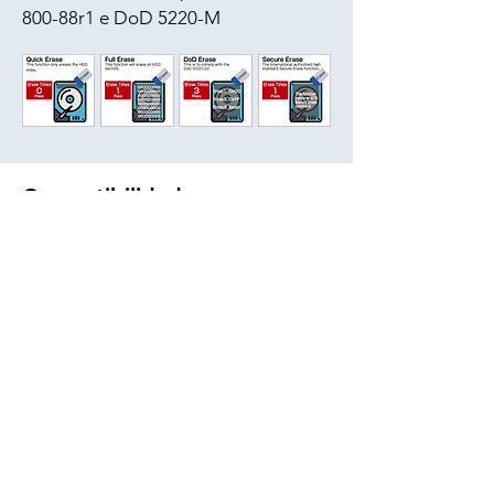
800-88r1 e DoD 5220-M
Compatibilidade
Compatível com todos os tamanhos de
NVMe M.2 SSD
(2230 / 2242 / 2260 / 2280
/ 22110)