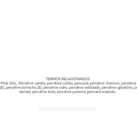
TERMOS RELACIONADOS
Ie SAS, Pendrive caneta, pendrive cartão, pencard, pendrive chaveiro, pendrive 
D, pendrive borracha 2D, pendrive vidro, pendrive estilizado, pendrive gitratório, p
abridor, pendrive bola, pendrive pulseira, pencard redondo.
By CARBONE WEB DESIGNER