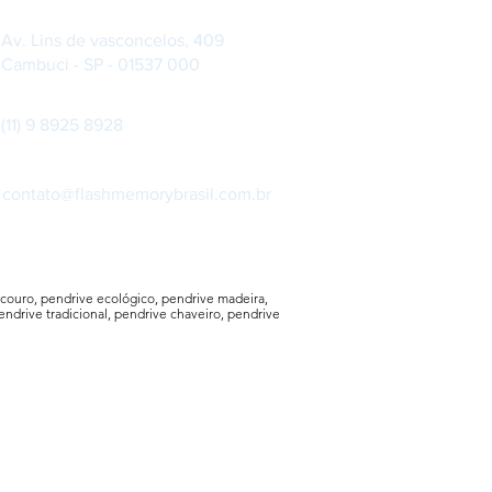
Av. Lins de vasconcelos, 409
Cambuci - SP - 01537 000
(11) 9 8925 8928
contato@flashmemorybrasil.com.br
couro, pendrive ecológico, pendrive madeira,
endrive tradicional, pendrive chaveiro, pendrive